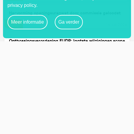
privacy policy.
Hervorming openingsurenwet door commissie geloodst
Meer informatie
Ga verder
16 juli 2026
Actu
Ontbossingsverordening EUDR: laatste wijzigingen scope
& webdossier up to date
16 juli 2026
Actu
Kilometervergoeding: terug naar trimestriële indexering
16 juli 2026
Actu
Studentenarbeid: wat zijn de regels?
14 juli 2026
Dossier
Taalgebruik in sociale relaties