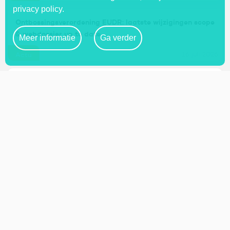
privacy policy.
Ontbossingsverordening EUDR: laatste wijzigingen scope
& webdossier up to date
Meer informatie
Ga verder
16 juli 2026
Actu
Kilometervergoeding: terug naar trimestriële indexering
16 juli 2026
Actu
Verordening inzake Ontbossingsvrije Producten (EUDR)
14 juli 2026
Dossier
Personeel tewerkstellen op zondag: mag het?
14 juli 2026
Dossier
Studentenarbeid: wat zijn de regels?